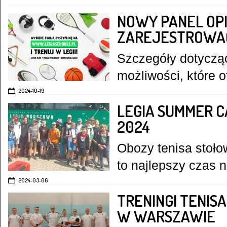
NOWY PANEL OPI
ZAREJESTROWA
Szczegóły dotycząc
możliwości, które 
2024-10-19
LEGIA SUMMER C
2024
Obozy tenisa stoło
to najlepszy czas 
2024-03-06
TRENINGI TENIS
W WARSZAWIE